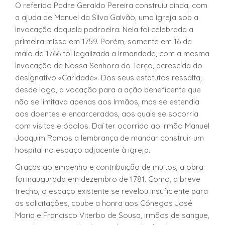
O referido Padre Geraldo Pereira construiu ainda, com
a ajuda de Manuel da Silva Galvão, uma igreja sob a
invocação daquela padroeira. Nela foi celebrada a
primeira missa em 1759. Porém, somente em 16 de
maio de 1766 foi legalizada a Irmandade, com a mesma
invocação de Nossa Senhora do Terço, acrescida do
designativo «Caridade». Dos seus estatutos ressalta,
desde logo, a vocação para a ação beneficente que
não se limitava apenas aos Irmãos, mas se estendia
aos doentes e encarcerados, aos quais se socorria
com visitas e óbolos. Daí ter ocorrido ao Irmão Manuel
Joaquim Ramos a lembrança de mandar construir um
hospital no espaço adjacente à igreja.
Graças ao empenho e contribuição de muitos, a obra
foi inaugurada em dezembro de 1781. Como, a breve
trecho, o espaço existente se revelou insuficiente para
as solicitações, coube a honra aos Cónegos José
Maria e Francisco Viterbo de Sousa, irmãos de sangue,